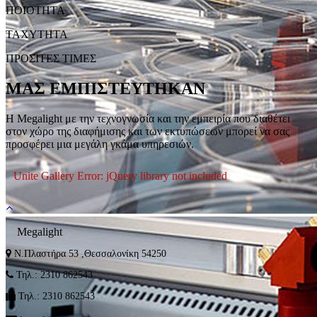
ΠΟΙΟΤΗΤΑ
ΤΑΧΥΤΗΤΑ
ΠΡΟΣΙΤΕΣ ΤΙΜΕΣ
ΜΑΣ ΕΜΠΙΣΤΕΥΤΗΚΑΝ
H Megalight με την τεχνογνωσία και την εμπειρία που διαθέτει
στον χώρο της διαφήμισης και των εκτυπώσεων μπορεί να σας
προσφέρει μια μεγάλη γκάμα υπηρεσιών.
Unite Gallery Error: jQuery library not included
Ν.Πλαστήρα 53 ,Θεσσαλονίκη 54250
Τηλ.: 2310 862543
Τηλ.: 2310 862543