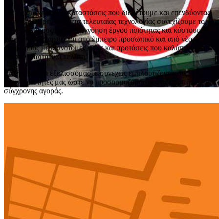
Με τις σύγχρονες εγκαταστάσεις που διαθέτουμε και επενδύοντας
συνεχώς σε μηχανήματα τελευταίας τεχνολογίας συνεχίζουμε το
έργο μας προσφέροντας εγγύηση έργου ποιότητας και κόστους. Η
επιχείρηση απαρτίζεται από έμπειρο προσωπικό και από νέους
ανθρώπους με καινοτόμες ιδέες και προτάσεις που καλύπτουν και
τον πιο απαιτητικό πελάτη.
Στόχος μας να εξελισσόμαστε συνεχώς εμπλουτίζοντας τις
δραστηριότητές μας ώστε να προσαρμοζόμαστε στις απαιτήσεις της
σύγχρονης αγοράς.
Αμέτρητες επιλογές για να