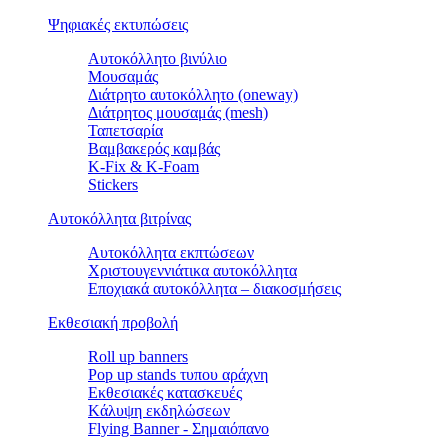
Ψηφιακές εκτυπώσεις
Αυτοκόλλητο βινύλιο
Μουσαμάς
Διάτρητο αυτοκόλλητο (oneway)
Διάτρητος μουσαμάς (mesh)
Ταπετσαρία
Βαμβακερός καμβάς
K-Fix & K-Foam
Stickers
Αυτοκόλλητα βιτρίνας
Αυτοκόλλητα εκπτώσεων
Xριστουγεννιάτικα αυτοκόλλητα
Εποχιακά αυτοκόλλητα – διακοσμήσεις
Εκθεσιακή προβολή
Roll up banners
Pop up stands τυπου αράχνη
Εκθεσιακές κατασκευές
Kάλυψη εκδηλώσεων
Flying Banner - Σημαιόπανο