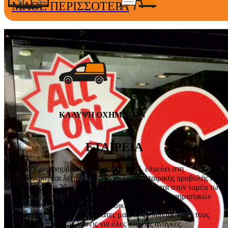
ΜΑΘΕ ΠΕΡΙΣΣΟΤΕΡΑ
ΑΥΤΟΚΟΛΛΗΤΑ ΒΙΤΡΙΝΑΣ
ΕΚΘΕΣΙΑΚΗ ΠΡΟΒΟΛΗ
ΚΑΛΥΨΗ ΟΧΗΜΑΤΩΝ
ΕΤΑΙΡΕΙΑ
Η επιχείρηση megalight ιδρύθηκε το 1992, εδρεύει στη
Θεσσαλονίκη και λειτουργεί στο χώρο της εταιρικής προβολής και
διαφήμισης. Στα 30 χρόνια εμπειρίας εξειδικεύεται στον τομέα των
επιγραφών, των ψηφιακών εκτυπώσεων και των διαφημιστικών
κατασκευών. Ακολουθώντας ανοδική πορεία εξέλιξης
βρισκόμαστε δίπλα στους πελάτες μας, υλοποιώντας κάθε τους
ιδέα και προτείνοντας λύσεις για όλες τους τις ανάγκες.