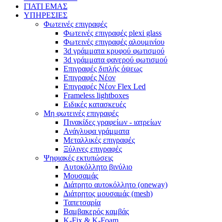
ΓΙΑΤΙ ΕΜΑΣ
ΥΠΗΡΕΣΙΕΣ
Φωτεινές επιγραφές
Φωτεινές επιγραφές plexi glass
Φωτεινές επιγραφές αλουμινίου
3d γράμματα κρυφού φωτισμού
3d γράμματα φανερού φωτισμού
Επιγραφές διπλής όψεως
Επιγραφές Νέον
Επιγραφές Νέον Flex Led
Frameless lightboxes
Ειδικές κατασκευές
Μη φωτεινές επιγραφές
Πινακίδες γραφείων - ιατρείων
Ανάγλυφα γράμματα
Μεταλλικές επιγραφές
Ξύλινες επιγραφές
Ψηφιακές εκτυπώσεις
Αυτοκόλλητο βινύλιο
Μουσαμάς
Διάτρητο αυτοκόλλητο (oneway)
Διάτρητος μουσαμάς (mesh)
Ταπετσαρία
Βαμβακερός καμβάς
K-Fix & K-Foam