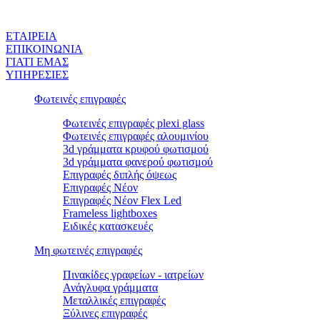
ΕΤΑΙΡEΙΑ
ΕΠΙΚΟΙΝΩΝΙΑ
ΓΙΑΤΙ ΕΜΑΣ
ΥΠΗΡΕΣΙΕΣ
Φωτεινές επιγραφές
Φωτεινές επιγραφές plexi glass
Φωτεινές επιγραφές αλουμινίου
3d γράμματα κρυφού φωτισμού
3d γράμματα φανερού φωτισμού
Επιγραφές διπλής όψεως
Επιγραφές Νέον
Επιγραφές Νέον Flex Led
Frameless lightboxes
Ειδικές κατασκευές
Μη φωτεινές επιγραφές
Πινακίδες γραφείων - ιατρείων
Ανάγλυφα γράμματα
Μεταλλικές επιγραφές
Ξύλινες επιγραφές