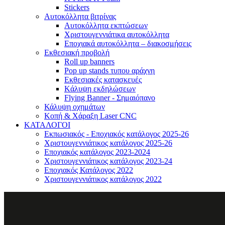
Stickers
Αυτοκόλλητα βιτρίνας
Αυτοκόλλητα εκπτώσεων
Xριστουγεννιάτικα αυτοκόλλητα
Εποχιακά αυτοκόλλητα – διακοσμήσεις
Εκθεσιακή προβολή
Roll up banners
Pop up stands τυπου αράχνη
Εκθεσιακές κατασκευές
Kάλυψη εκδηλώσεων
Flying Banner - Σημαιόπανο
Κάλυψη οχημάτων
Κοπή & Χάραξη Laser CNC
ΚΑΤΑΛΟΓΟΙ
Εκπωσιακός - Εποχιακός κατάλογος 2025-26
Χριστουγεννιάτικος κατάλογος 2025-26
Εποχιακός κατάλογος 2023-2024
Χριστουγεννιάτικος κατάλογος 2023-24
Εποχιακός Κατάλογος 2022
Χριστουγεννιάτικος κατάλογος 2022