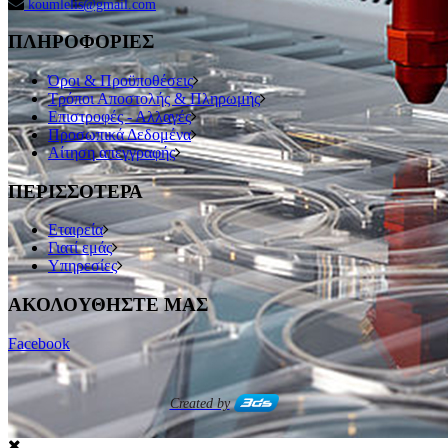
koumlelis@gmail.com
ΠΛΗΡΟΦΟΡΙΕΣ
Όροι & Προϋποθέσεις
Τρόποι Αποστολής & Πληρωμής
Επιστροφές - Αλλαγές
Προσωπικά Δεδομένα
Αίτηση απεγγραφής
ΠΕΡΙΣΣΟΤΕΡΑ
Εταιρεία
Γιατί εμάς
Υπηρεσίες
ΑΚΟΛΟΥΘΗΣΤΕ ΜΑΣ
Facebook
Created by