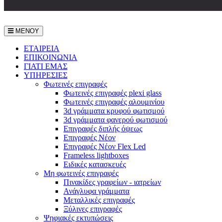
ΜΕΝΟΥ
ΕΤΑΙΡEΙΑ
ΕΠΙΚΟΙΝΩΝΙΑ
ΓΙΑΤΙ ΕΜΑΣ
ΥΠΗΡΕΣΙΕΣ
Φωτεινές επιγραφές
Φωτεινές επιγραφές plexi glass
Φωτεινές επιγραφές αλουμινίου
3d γράμματα κρυφού φωτισμού
3d γράμματα φανερού φωτισμού
Επιγραφές διπλής όψεως
Επιγραφές Νέον
Επιγραφές Νέον Flex Led
Frameless lightboxes
Ειδικές κατασκευές
Μη φωτεινές επιγραφές
Πινακίδες γραφείων - ιατρείων
Ανάγλυφα γράμματα
Μεταλλικές επιγραφές
Ξύλινες επιγραφές
Ψηφιακές εκτυπώσεις