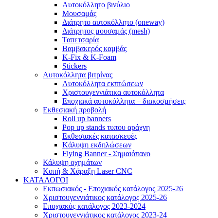
Αυτοκόλλητο βινύλιο
Μουσαμάς
Διάτρητο αυτοκόλλητο (oneway)
Διάτρητος μουσαμάς (mesh)
Ταπετσαρία
Βαμβακερός καμβάς
K-Fix & K-Foam
Stickers
Αυτοκόλλητα βιτρίνας
Αυτοκόλλητα εκπτώσεων
Xριστουγεννιάτικα αυτοκόλλητα
Εποχιακά αυτοκόλλητα – διακοσμήσεις
Εκθεσιακή προβολή
Roll up banners
Pop up stands τυπου αράχνη
Εκθεσιακές κατασκευές
Kάλυψη εκδηλώσεων
Flying Banner - Σημαιόπανο
Κάλυψη οχημάτων
Κοπή & Χάραξη Laser CNC
ΚΑΤΑΛΟΓΟΙ
Εκπωσιακός - Εποχιακός κατάλογος 2025-26
Χριστουγεννιάτικος κατάλογος 2025-26
Εποχιακός κατάλογος 2023-2024
Χριστουγεννιάτικος κατάλογος 2023-24