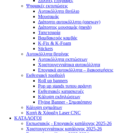
Ξύλινες επιγραφές
Ψηφιακές εκτυπώσεις
Αυτοκόλλητο βινύλιο
Μουσαμάς
Διάτρητο αυτοκόλλητο (oneway)
Διάτρητος μουσαμάς (mesh)
Ταπετσαρία
Βαμβακερός καμβάς
K-Fix & K-Foam
Stickers
Αυτοκόλλητα βιτρίνας
Αυτοκόλλητα εκπτώσεων
Xριστουγεννιάτικα αυτοκόλλητα
Εποχιακά αυτοκόλλητα – διακοσμήσεις
Εκθεσιακή προβολή
Roll up banners
Pop up stands τυπου αράχνη
Εκθεσιακές κατασκευές
Kάλυψη εκδηλώσεων
Flying Banner - Σημαιόπανο
Κάλυψη οχημάτων
Κοπή & Χάραξη Laser CNC
ΚΑΤΑΛΟΓΟΙ
Εκπωσιακός - Εποχιακός κατάλογος 2025-26
Χριστουγεννιάτικος κατάλογος 2025-26