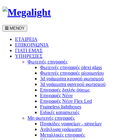
ΜΕΝΟΥ
ΕΤΑΙΡEΙΑ
ΕΠΙΚΟΙΝΩΝΙΑ
ΓΙΑΤΙ ΕΜΑΣ
ΥΠΗΡΕΣΙΕΣ
Φωτεινές επιγραφές
Φωτεινές επιγραφές plexi glass
Φωτεινές επιγραφές αλουμινίου
3d γράμματα κρυφού φωτισμού
3d γράμματα φανερού φωτισμού
Επιγραφές διπλής όψεως
Επιγραφές Νέον
Επιγραφές Νέον Flex Led
Frameless lightboxes
Ειδικές κατασκευές
Μη φωτεινές επιγραφές
Πινακίδες γραφείων - ιατρείων
Ανάγλυφα γράμματα
Μεταλλικές επιγραφές