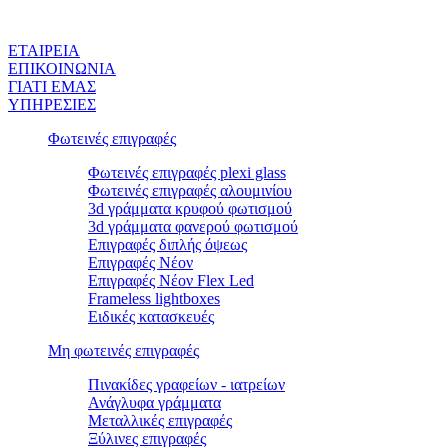
ΕΤΑΙΡEΙΑ
ΕΠΙΚΟΙΝΩΝΙΑ
ΓΙΑΤΙ ΕΜΑΣ
ΥΠΗΡΕΣΙΕΣ
Φωτεινές επιγραφές
Φωτεινές επιγραφές plexi glass
Φωτεινές επιγραφές αλουμινίου
3d γράμματα κρυφού φωτισμού
3d γράμματα φανερού φωτισμού
Επιγραφές διπλής όψεως
Επιγραφές Νέον
Επιγραφές Νέον Flex Led
Frameless lightboxes
Ειδικές κατασκευές
Μη φωτεινές επιγραφές
Πινακίδες γραφείων - ιατρείων
Ανάγλυφα γράμματα
Μεταλλικές επιγραφές
Ξύλινες επιγραφές