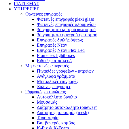
ΓΙΑΤΙ ΕΜΑΣ
ΥΠΗΡΕΣΙΕΣ
Φωτεινές επιγραφές
Φωτεινές επιγραφές plexi glass
Φωτεινές επιγραφές αλουμινίου
3d γράμματα κρυφού φωτισμού
3d γράμματα φανερού φωτισμού
Επιγραφές διπλής όψεως
Επιγραφές Νέον
Επιγραφές Νέον Flex Led
Frameless lightboxes
Ειδικές κατασκευές
Μη φωτεινές επιγραφές
Πινακίδες γραφείων - ιατρείων
Ανάγλυφα γράμματα
Μεταλλικές επιγραφές
Ξύλινες επιγραφές
Ψηφιακές εκτυπώσεις
Αυτοκόλλητο βινύλιο
Μουσαμάς
Διάτρητο αυτοκόλλητο (oneway)
Διάτρητος μουσαμάς (mesh)
Ταπετσαρία
Βαμβακερός καμβάς
K-Fix & K-Foam