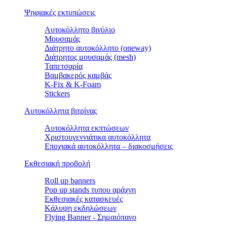
Ψηφιακές εκτυπώσεις
Αυτοκόλλητο βινύλιο
Μουσαμάς
Διάτρητο αυτοκόλλητο (oneway)
Διάτρητος μουσαμάς (mesh)
Ταπετσαρία
Βαμβακερός καμβάς
K-Fix & K-Foam
Stickers
Αυτοκόλλητα βιτρίνας
Αυτοκόλλητα εκπτώσεων
Xριστουγεννιάτικα αυτοκόλλητα
Εποχιακά αυτοκόλλητα – διακοσμήσεις
Εκθεσιακή προβολή
Roll up banners
Pop up stands τυπου αράχνη
Εκθεσιακές κατασκευές
Kάλυψη εκδηλώσεων
Flying Banner - Σημαιόπανο