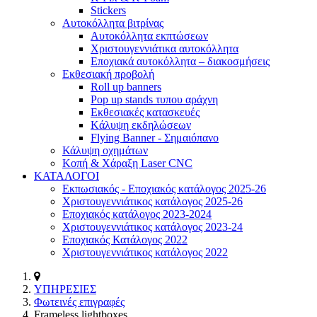
Stickers
Αυτοκόλλητα βιτρίνας
Αυτοκόλλητα εκπτώσεων
Xριστουγεννιάτικα αυτοκόλλητα
Εποχιακά αυτοκόλλητα – διακοσμήσεις
Εκθεσιακή προβολή
Roll up banners
Pop up stands τυπου αράχνη
Εκθεσιακές κατασκευές
Kάλυψη εκδηλώσεων
Flying Banner - Σημαιόπανο
Κάλυψη οχημάτων
Κοπή & Χάραξη Laser CNC
ΚΑΤΑΛΟΓΟΙ
Εκπωσιακός - Εποχιακός κατάλογος 2025-26
Χριστουγεννιάτικος κατάλογος 2025-26
Εποχιακός κατάλογος 2023-2024
Χριστουγεννιάτικος κατάλογος 2023-24
Εποχιακός Κατάλογος 2022
Χριστουγεννιάτικος κατάλογος 2022
ΥΠΗΡΕΣΙΕΣ
Φωτεινές επιγραφές
Frameless lightboxes